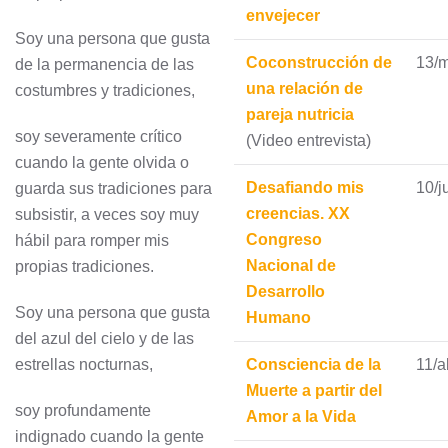
envejecer
Soy una persona que gusta
Coconstrucción de
13/
de la permanencia de las
una relación de
costumbres y tradiciones,
pareja nutricia
soy severamente crítico
(Video entrevista)
cuando la gente olvida o
Desafiando mis
10/j
guarda sus tradiciones para
creencias. XX
subsistir, a veces soy muy
Congreso
hábil para romper mis
Nacional de
propias tradiciones.
Desarrollo
Soy una persona que gusta
Humano
del azul del cielo y de las
estrellas nocturnas,
Consciencia de la
11/a
Muerte a partir del
soy profundamente
Amor a la Vida
indignado cuando la gente