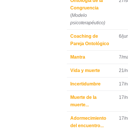
Ontología de la
27/
Congruencia
(
Modelo
psicoterapéutico)
Coaching de
6/ju
Pareja Ontológico
Mantra
7/m
Vida y muerte
21/n
Incertidumbre
17/n
Muerte de la
17/n
muerte...
Adormecimiento
17/n
del encuentro...