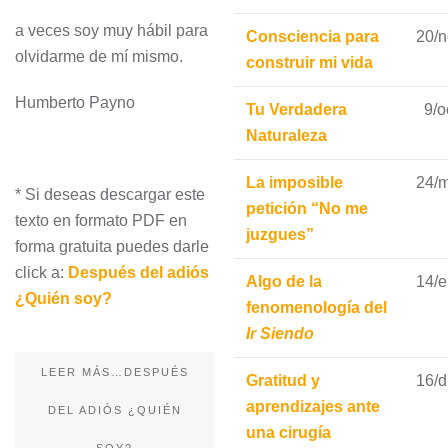
a veces soy muy hábil para
Consciencia para
20/
olvidarme de mí mismo.
construir mi vida
Humberto Payno
Tu Verdadera
9/o
Naturaleza
La imposible
24/
* Si deseas descargar este
petición “No me
texto en formato PDF en
juzgues”
forma gratuita puedes darle
click a:
Después del adiós
Algo de la
14/
¿Quién soy?
fenomenología del
Ir Siendo
LEER MÁS…DESPUÉS
Gratitud y
16/d
aprendizajes ante
DEL ADIÓS ¿QUIÉN
una cirugía
SOY?