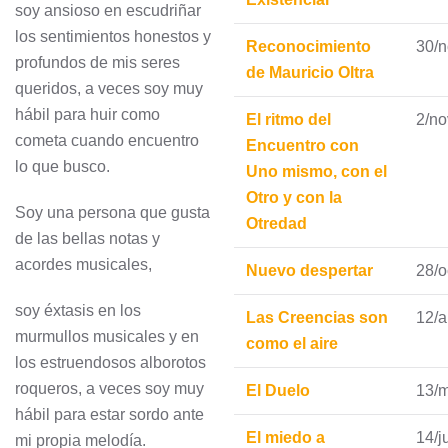
soy ansioso en escudriñar
los sentimientos honestos y
Reconocimiento
30/n
profundos de mis seres
de Mauricio Oltra
queridos, a veces soy muy
hábil para huir como
El ritmo del
2/no
cometa cuando encuentro
Encuentro con
lo que busco.
Uno mismo, con el
Otro y con la
Soy una persona que gusta
Otredad
de las bellas notas y
acordes musicales,
Nuevo despertar
28/o
soy éxtasis en los
Las Creencias son
12/
murmullos musicales y en
como el aire
los estruendosos alborotos
roqueros, a veces soy muy
El Duelo
13/
hábil para estar sordo ante
El miedo a
14/j
mi propia melodía.