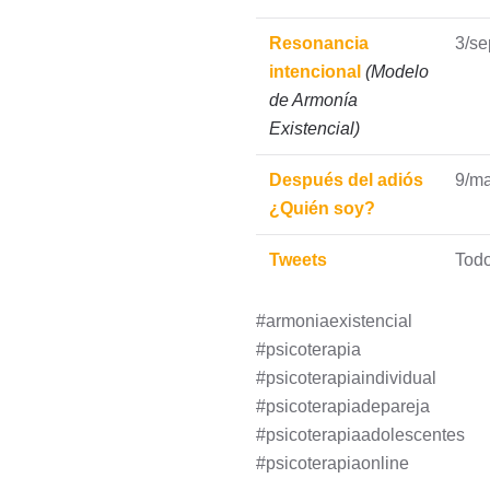
Resonancia
3/s
intencional
(Modelo
de Armonía
Existencial)
Después del adiós
9/m
¿Quién soy?
Tweets
Todo
#armoniaexistencial
#psicoterapia
#psicoterapiaindividual
#psicoterapiadepareja
#psicoterapiaadolescentes
#psicoterapiaonline