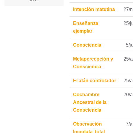
Intención matutina
27/n
Enseñanza
25/j
ejemplar
Consciencia
5/ju
Metapercepción y
25/
Consciencia
El afán controlador
25/a
Cochambre
20/a
Ancestral de la
Consciencia
Observación
7/a
Impoluta Total