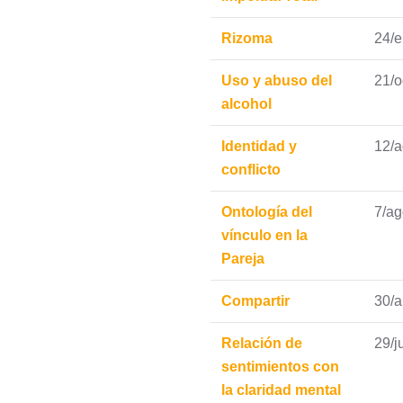
Rizoma
24/
Uso y abuso del
21/o
alcohol
Identidad y
12/
conflicto
Ontología del
7/ag
vínculo en la
Pareja
Compartir
30/a
Relación de
29/j
sentimientos con
la claridad mental