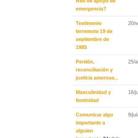
Red de apoyo de
emergencia?
Testimonio
20/
terremoto 19 de
septiembre de
1985
Perdón,
25/a
reconciliación y
justicia amorosa...
Masculinidad y
16/j
feminidad
Comunicar algo
9/ju
importante a
alguien