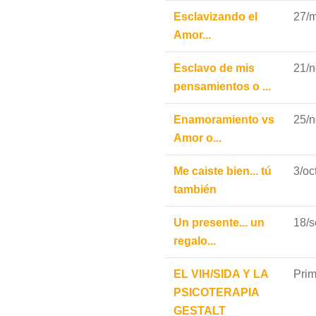
Esclavizando el
27/
Amor...
Esclavo de mis
21/n
pensamientos o ...
Enamoramiento vs
25/n
Amor o...
Me caiste bien... tú
3/oc
también
Un presente... un
18/
regalo...
EL VIH/SIDA Y LA
Pri
PSICOTERAPIA
GESTALT