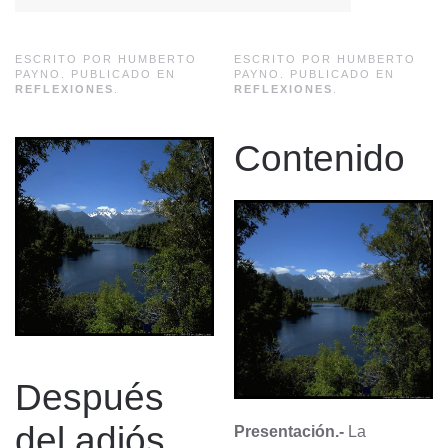
ESCRITO POR HUMBERTO
ESCRITO POR HUMBERTO
PAYNO. PUBLICADO EN
PAYNO. PUBLICADO EN
REFLEXIONES
.
REFLEXIONES
.
Contenido
Después
del adiós
Presentación.-
La