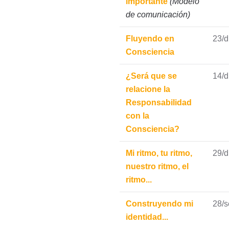
importante
(Modelo
de comunicación)
Fluyendo en
23/d
Consciencia
¿Será que se
14/d
relacione la
Responsabilidad
con la
Consciencia?
Mi ritmo, tu ritmo,
29/d
nuestro ritmo, el
ritmo...
Construyendo mi
28/
identidad...