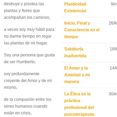
destruye y pisotea las
Plasticidad
9/m
plantas y flores que
Existencial
acompañan los caminos,
Inicio, Final y
26/f
a veces soy muy hábil para
Consciencia en el
no darme tiempo en regar
tiempo
las plantas de mi hogar.
Sabiduría
18/f
Soy una persona que gusta
inadvertida
de ser Humberto,
El Amor y la
14/f
soy profundamente
Amistad a mi
creyente del Amor y de mí
manera
mismo,
La Ética en la
30/
de la compasión entre los
práctica
seres humanos cuando
profesional del
están en crisis,
psicoterapeuta