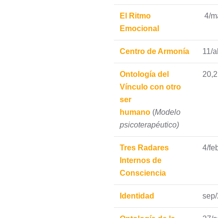
El Ritmo
4/m
Emocional
Centro de Armonía
11/a
Ontología del
20,2
Vínculo con otro
ser
humano
(
Modelo
psicoterapéutico)
Tres Radares
4/fe
Internos de
Consciencia
Identidad
sep