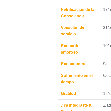
Petrificación de la
17/n
Consciencia
Vocación de
31/o
servicio...
Recuerdo
10/o
amoroso
Reencuentro
9/oc
Sufrimiento en el
6/oc
tiempo...
Gratitud
18/
¿Ya integraste tu
2/a