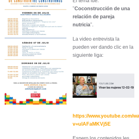
El tema fue:
"
Coconstrucción de una
relación de pareja
nutricia
".
La video entrevista la
pueden ver dando clic en la
siguiente liga:
https://www.youtube.com/w
v=ulAFaMKVj5E
Espero los contenidos les