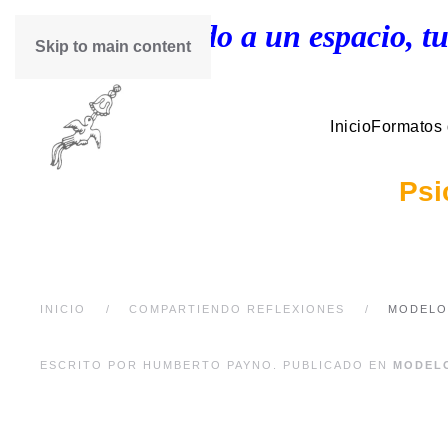
¡Bienvenido a un espacio, tu
Skip to main content
Inicio
Formatos
Psi
INICIO
COMPARTIENDO REFLEXIONES
MODELO
ESCRITO POR HUMBERTO PAYNO. PUBLICADO EN
MODEL