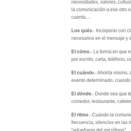
necesidades, valores, cultu
la comunicación a ese otro 
cuenta…
Los qués
.- Incorporar con 
necesarios en el mensaje y e
El cómo
.- La forma en que e
por escrito, carta, teléfono,
El cuándo
.- Ahorita mismo,
evento determinado, cuando 
El dónde
.- Donde sea que t
comedor, restaurante, cafet
El ritmo
.- Cuando la comunic
frecuencia, silencios en las 
“adueñarse del micrófono”