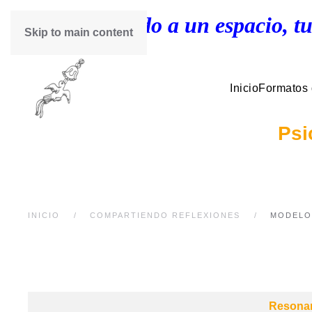
¡Bienvenido a un espacio, tu
Skip to main content
Inicio
Formatos
Psi
INICIO
COMPARTIENDO REFLEXIONES
MODELO
Artículos
Resonan